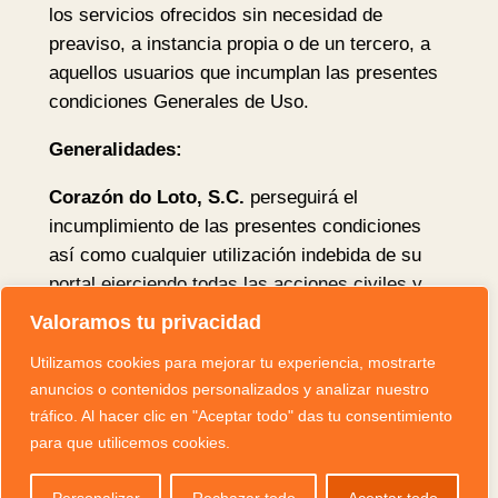
los servicios ofrecidos sin necesidad de
preaviso, a instancia propia o de un tercero, a
aquellos usuarios que incumplan las presentes
condiciones Generales de Uso.
Generalidades:
Corazón do Loto, S.C.
perseguirá el
incumplimiento de las presentes condiciones
así como cualquier utilización indebida de su
portal ejerciendo todas las acciones civiles y
penales que le pueden corresponder en derecho
Valoramos tu privacidad
Modificación de las Presentes Condiciones y
Utilizamos cookies para mejorar tu experiencia, mostrarte
Duración:
anuncios o contenidos personalizados y analizar nuestro
tráfico. Al hacer clic en "Aceptar todo" das tu consentimiento
Corazón do Loto, S.C.
podrá modificar en
para que utilicemos cookies.
cualquier momento las condiciones aquí
determinadas, siendo debidamente publicadas