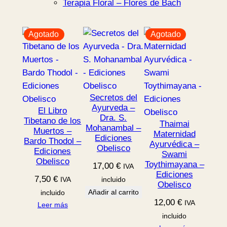
Terapia Floral – Flores de Bach
Agotado
Agotado
Secretos del
Ayurveda –
El Libro
Dra. S.
Tibetano de los
Thaimai
Mohanambal –
Muertos –
Maternidad
Ediciones
Bardo Thodol –
Ayurvédica –
Obelisco
Ediciones
Swami
Obelisco
Toythimayana –
17,00
€
IVA
Ediciones
7,50
€
IVA
incluido
Obelisco
Añadir al carrito
incluido
12,00
€
IVA
Leer más
incluido