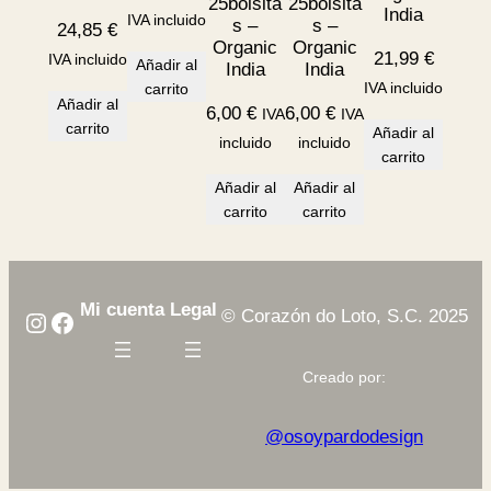
25bolsita
25bolsita
India
IVA incluido
s –
s –
24,85
€
Organic
Organic
21,99
€
IVA incluido
Añadir al
India
India
IVA incluido
carrito
Añadir al
6,00
€
6,00
€
IVA
IVA
carrito
Añadir al
incluido
incluido
carrito
Añadir al
Añadir al
carrito
carrito
Mi cuenta
Legal
© Corazón do Loto, S.C. 2025
Instagram
Facebook
Creado por:
@osoypardodesign