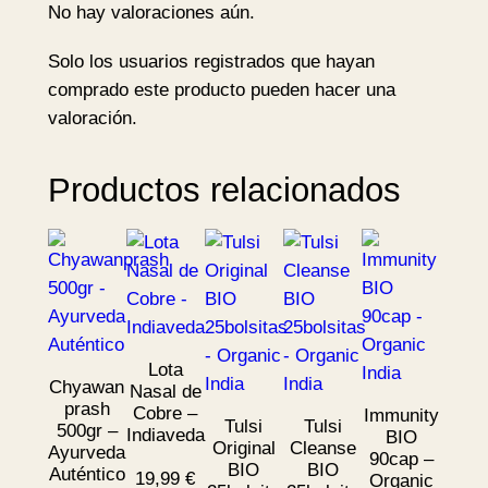
No hay valoraciones aún.
e
a
Solo los usuarios registrados que hayan
c
comprado este producto pueden hacer una
a
valoración.
n
t
Productos relacionados
i
d
a
d
Lota
Chyawan
Nasal de
prash
Cobre –
Immunity
Tulsi
Tulsi
500gr –
Indiaveda
BIO
Original
Cleanse
Ayurveda
90cap –
BIO
BIO
Auténtico
19,99
€
Organic