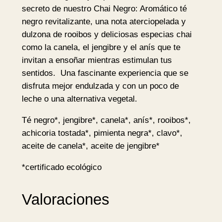
secreto de nuestro Chai Negro: Aromático té
O
negro revitalizante, una nota aterciopelada y
1
dulzona de rooibos y deliciosas especias chai
7
como la canela, el jengibre y el anís que te
b
invitan a ensoñar mientras estimulan tus
o
sentidos. Una fascinante experiencia que se
l
disfruta mejor endulzada y con un poco de
s
leche o una alternativa vegetal.
i
t
Té negro*, jengibre*, canela*, anís*, rooibos*,
a
achicoria tostada*, pimienta negra*, clavo*,
s
aceite de canela*, aceite de jengibre*
–
Y
*certificado ecológico
o
g
Valoraciones
i
T