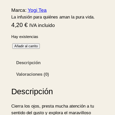
Marca:
Yogi Tea
La infusión para quiénes aman la pura vida.
4,20
€
IVA incluido
Hay existencias
C
Añadir al carrito
h
a
Descripción
i
N
Valoraciones (0)
e
g
Descripción
r
o
Cierra los ojos, presta mucha atención a tu
B
sentido del gusto y explora el maravilloso
I