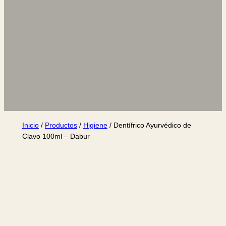
Inicio
/
Productos
/
Higiene
/ Dentífrico Ayurvédico de
Clavo 100ml – Dabur