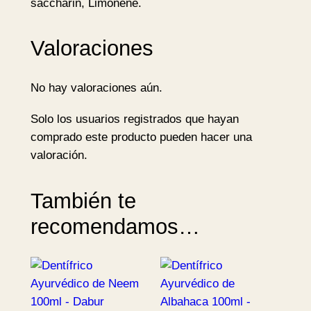
saccharin, Limonene.
u
r
c
Valoraciones
a
n
No hay valoraciones aún.
t
i
Solo los usuarios registrados que hayan
d
comprado este producto pueden hacer una
a
valoración.
d
También te
recomendamos…