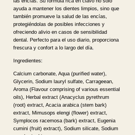
las encías. Su fórmula rica en clavo no solo
o
ayuda a mantener los dientes limpios, sino que
d
también promueve la salud de las encías,
e
protegiéndolas de posibles infecciones y
C
ofreciendo alivio en casos de sensibilidad
l
dental. Perfecto para el uso diario, proporciona
a
frescura y confort a lo largo del día.
v
o
Ingredientes:
1
Calcium carbonate, Aqua (purified water),
0
Glycerin, Sodium lauryl sulfate, Carrageean,
0
Aroma (Flavour comprising of various essential
m
oils), Herbal extract (Anacyclus pyrethrum
l
(root) extract, Acacia arabica (stem bark)
–
extract, Mimusops elengi (flower) extract,
D
Symplocos racemosa (bark) extract, Eugenia
a
cumini (fruit) extract), Sodium silicate, Sodium
b