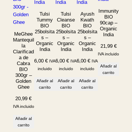
Immunity
Tulsi
Tulsi
Ayush
BIO
Tummy
Cleanse
Kwath
90cap –
BIO
BIO
BIO
Organic
25bolsita
25bolsita
25bolsita
MeGhee
India
s –
s –
s –
Mantequil
Organic
Organic
Organic
la
21,99
€
India
India
India
Clarificad
IVA incluido
a de
6,00
€
6,00
€
6,00
€
IVA
IVA
IVA
Cabra
Añadir al
incluido
incluido
incluido
BIO
carrito
300gr –
Golden
Añadir al
Añadir al
Añadir al
Ghee
carrito
carrito
carrito
20,99
€
IVA incluido
Añadir al
carrito