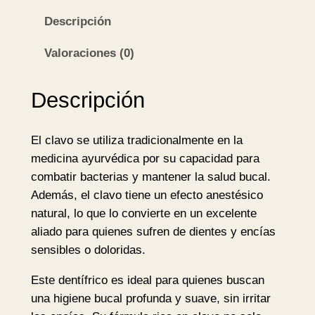
n
Descripción
t
í
Valoraciones (0)
f
r
Descripción
i
c
El clavo se utiliza tradicionalmente en la
o
medicina ayurvédica por su capacidad para
A
combatir bacterias y mantener la salud bucal.
y
Además, el clavo tiene un efecto anestésico
u
natural, lo que lo convierte en un excelente
r
aliado para quienes sufren de dientes y encías
v
sensibles o doloridas.
é
d
Este dentífrico es ideal para quienes buscan
i
una higiene bucal profunda y suave, sin irritar
c