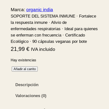
Marca:
organic india
SOPORTE DEL SISTEMA INMUNE · Fortalece
la respuesta inmune · Alivio de
enfermedades respiratorias · Ideal para quienes
se enferman con frecuencia · Certificado
Ecológico · 90 cápsulas veganas por bote
21,99
€
IVA incluido
Hay existencias
I
Añadir al carrito
m
m
Descripción
u
n
Valoraciones (0)
i
t