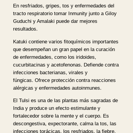
I
En resfriados, gripes, tos y enfermedades del
n
tracto respiratorio tomar Inmunity junto a Giloy
d
Guduchi y Amalaki puede dar mejores
i
resultados.
a
Katuki contiene varios fitoquímicos importantes
c
que desempeñan un gran papel en la curación
a
de enfermedades, como los iridoides,
n
cucurbitacinas y acetofenonas. Defiende contra
t
infecciones bacterianas, virales y
i
fúngicas. Ofrece protección contra reacciones
d
alérgicas y enfermedades autoinmunes.
a
d
El Tulsi es una de las plantas más sagradas de
India y produce un efecto estimulante y
fortalecedor sobre la mente y el cuerpo. Es
descongestiva, expectorante, calma la tos, las
infecciones torácicas, los resfriados, la fiebre,