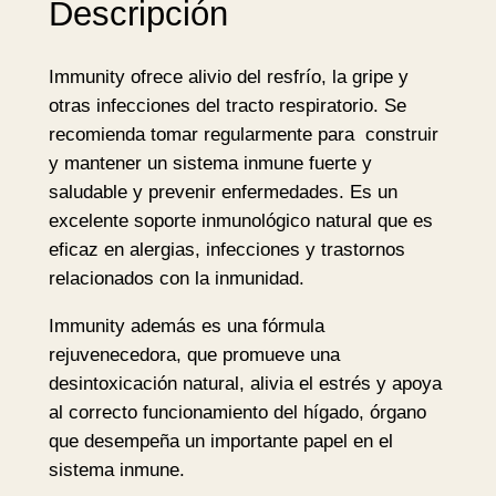
Descripción
y
B
Immunity ofrece alivio del resfrío, la gripe y
I
otras infecciones del tracto respiratorio. Se
O
recomienda tomar regularmente para construir
9
y mantener un sistema inmune fuerte y
0
saludable y prevenir enfermedades. Es un
c
excelente soporte inmunológico natural que es
a
eficaz en alergias, infecciones y trastornos
p
relacionados con la inmunidad.
–
O
Immunity además es una fórmula
r
rejuvenecedora, que promueve una
g
desintoxicación natural, alivia el estrés y apoya
a
al correcto funcionamiento del hígado, órgano
n
que desempeña un importante papel en el
i
sistema inmune.
c