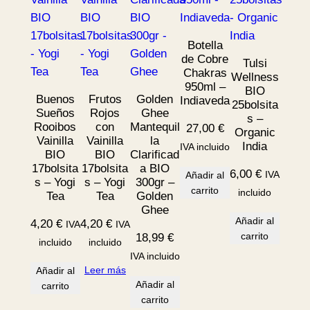
Botella
de Cobre
Tulsi
Chakras
Wellness
950ml –
BIO
Buenos
Frutos
Golden
Indiaveda
25bolsita
Sueños
Rojos
Ghee
s –
Rooibos
con
Mantequil
27,00
€
Organic
Vainilla
Vainilla
la
India
IVA incluido
BIO
BIO
Clarificad
17bolsita
17bolsita
a BIO
6,00
€
IVA
Añadir al
s – Yogi
s – Yogi
300gr –
carrito
incluido
Tea
Tea
Golden
Ghee
Añadir al
4,20
€
4,20
€
IVA
IVA
carrito
18,99
€
incluido
incluido
IVA incluido
Leer más
Añadir al
Añadir al
carrito
carrito