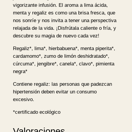
vigorizante infusión. El aroma a lima ácida,
O
menta y regaliz es como una brisa fresca, que
1
nos sonríe y nos invita a tener una perspectiva
7
relajada de la vida. ¡Disfrútala caliente o fría, y
b
descubre su magia de nuevo cada vez!
o
l
Regaliz*, lima*, hierbabuena*, menta piperita*,
s
cardamomo*, zumo de limón deshidratado*,
i
cúrcuma*, jengibre*, canela*, clavo*, pimienta
t
negra*
a
s
Contiene regaliz: las personas que padezcan
–
hipertensión deben evitar un consumo
Y
excesivo.
o
*certificado ecológico
g
i
T
Valoraciones