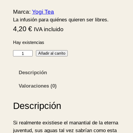
Marca:
Yogi Tea
La infusión para quiénes quieren ser libres.
4,20
€
IVA incluido
Hay existencias
L
Añadir al carrito
i
m
Descripción
a
M
Valoraciones (0)
e
n
Descripción
t
a
Si realmente existiese el manantial de la eterna
B
juventud, sus aguas tal vez sabrían como esta
I