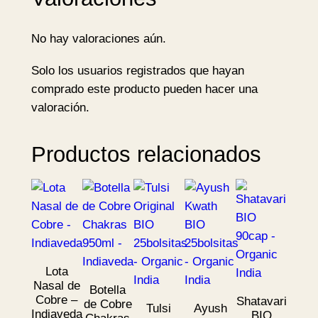
e
a
No hay valoraciones aún.
c
a
Solo los usuarios registrados que hayan
n
comprado este producto pueden hacer una
t
valoración.
i
d
Productos relacionados
a
d
Lota
Nasal de
Botella
Cobre –
Shatavari
de Cobre
Tulsi
Ayush
Indiaveda
BIO