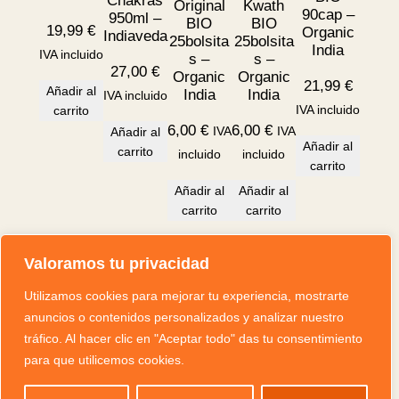
Chakras
Original
Kwath
90cap –
950ml –
BIO
BIO
19,99
€
Organic
Indiaveda
25bolsita
25bolsita
India
IVA incluido
s –
s –
27,00
€
Organic
Organic
21,99
€
Añadir al
India
India
IVA incluido
IVA incluido
carrito
6,00
€
6,00
€
IVA
IVA
Añadir al
Añadir al
carrito
incluido
incluido
carrito
Añadir al
Añadir al
carrito
carrito
Valoramos tu privacidad
Mi cuenta
Legal
© Corazón do Loto, S.C. 2025
Instagram
Facebook
Utilizamos cookies para mejorar tu experiencia, mostrarte
anuncios o contenidos personalizados y analizar nuestro
tráfico. Al hacer clic en "Aceptar todo" das tu consentimiento
Creado por:
para que utilicemos cookies.
@osoypardodesign