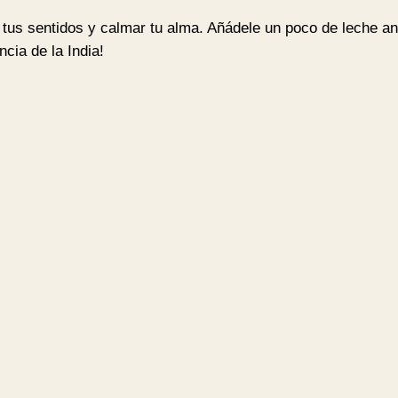
C
 tus sentidos y calmar tu alma. Añádele un poco de leche an
h
ncia de la India!
a
i
B
I
O
2
5
b
o
l
s
i
t
a
s