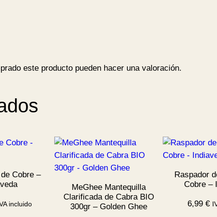
–
O
r
g
a
prado este producto pueden hacer una valoración.
n
i
c
nados
I
n
d
i
a
c
 de Cobre –
Raspador d
aveda
Cobre – 
a
MeGhee Mantequilla
Clarificada de Cabra BIO
n
6,99
€
VA incluido
I
300gr – Golden Ghee
t