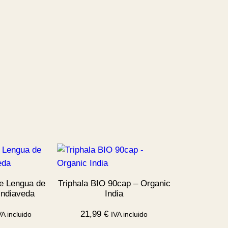
e Lengua de
Triphala BIO 90cap – Organic
Indiaveda
India
21,99
€
VA incluido
IVA incluido