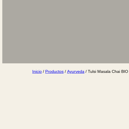
Inicio
/
Productos
/
Ayurveda
/ Tulsi Masala Chai BIO 