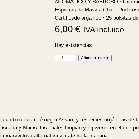
AROMÁTICO Y SABROSO · Una mezcl
Especias de Masala Chai · Poderoso 
Certificado orgánico · 25 bolsitas de
6,00
€
IVA incluido
Hay existencias
T
Añadir al carrito
u
l
s
i
M
a
s
 se combinan con Té negro Assam y especies orgánicas de la
a
ada y Macis, los cuales limpian y rejuvenecen el cuerpo y
l
na maravillosa alternativa al café de la mañana.
a