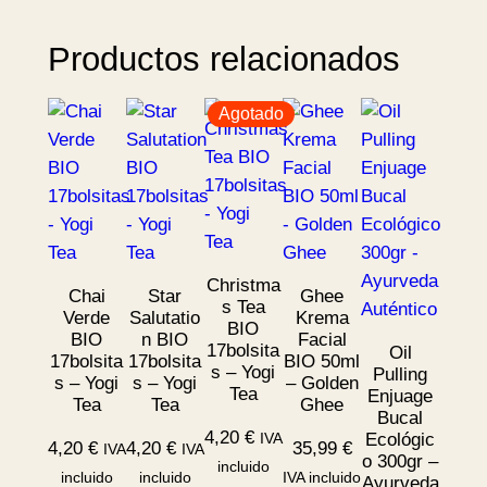
Productos relacionados
Agotado
Christma
Chai
Star
Ghee
s Tea
Verde
Salutatio
Krema
BIO
BIO
n BIO
Facial
17bolsita
Oil
17bolsita
17bolsita
BIO 50ml
s – Yogi
Pulling
s – Yogi
s – Yogi
– Golden
Tea
Enjuage
Tea
Tea
Ghee
Bucal
4,20
€
IVA
Ecológic
4,20
€
4,20
€
35,99
€
IVA
IVA
o 300gr –
incluido
incluido
incluido
IVA incluido
Ayurveda