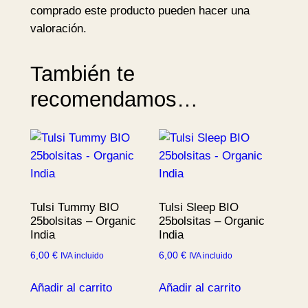
a
comprado este producto pueden hacer una
n
valoración.
t
i
También te
d
recomendamos…
a
d
Tulsi Tummy BIO
Tulsi Sleep BIO
25bolsitas – Organic
25bolsitas – Organic
India
India
6,00
€
6,00
€
IVA incluido
IVA incluido
Añadir al carrito
Añadir al carrito