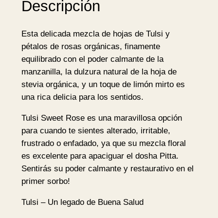
Descripción
e
e
Esta delicada mezcla de hojas de Tulsi y
t
pétalos de rosas orgánicas, finamente
R
equilibrado con el poder calmante de la
o
manzanilla, la dulzura natural de la hoja de
s
stevia orgánica, y un toque de limón mirto es
e
una rica delicia para los sentidos.
B
I
Tulsi Sweet Rose es una maravillosa opción
O
para cuando te sientes alterado, irritable,
2
frustrado o enfadado, ya que su mezcla floral
5
es excelente para apaciguar el dosha Pitta.
b
Sentirás su poder calmante y restaurativo en el
o
primer sorbo!
l
s
Tulsi – Un legado de Buena Salud
i