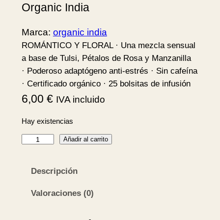
Organic India
Marca:
organic india
ROMÁNTICO Y FLORAL · Una mezcla sensual
a base de Tulsi, Pétalos de Rosa y Manzanilla
· Poderoso adaptógeno anti-estrés · Sin cafeína
· Certificado orgánico · 25 bolsitas de infusión
6,00
€
IVA incluido
Hay existencias
T
Añadir al carrito
u
l
Descripción
s
i
Valoraciones (0)
S
w