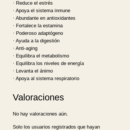
· Reduce el estrés
t
· Apoya el sistema inmune
a
· Abundante en antioxidantes
s
· Fortalece la estamina
–
· Poderoso adaptógeno
O
· Ayuda a la digestión
r
· Anti-aging
g
· Equilibra el metabolismo
a
· Equilibra los niveles de energía
n
· Levanta el ánimo
i
· Apoya al sistema respiratorio
c
I
n
Valoraciones
d
i
No hay valoraciones aún.
a
c
Solo los usuarios registrados que hayan